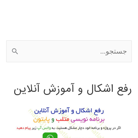
choice
ج
س
ت
رفع اشکال و آموزش آنلاین
ج
و
ب
ر