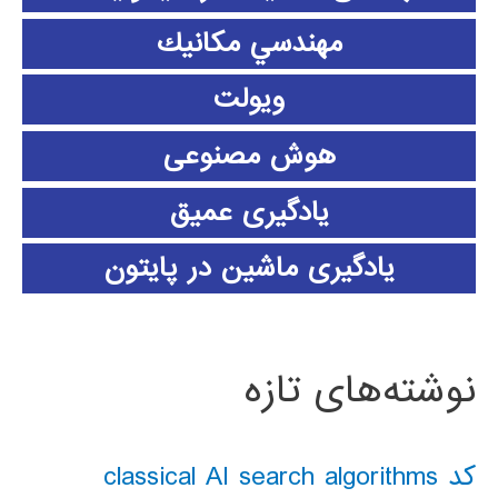
مهندسي مكانيك
ویولت
هوش مصنوعی
یادگیری عمیق
یادگیری ماشین در پایتون
نوشته‌های تازه
کد classical AI search algorithms