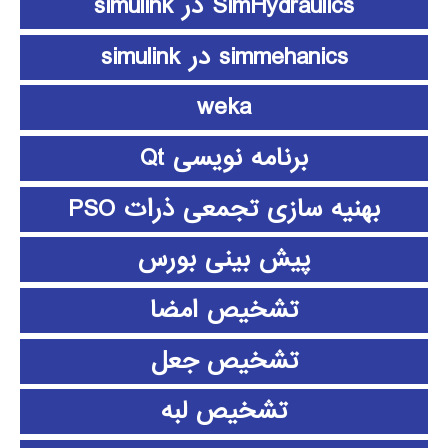
SimHydraulics در simulink
simmehanics در simulink
weka
برنامه نویسی Qt
بهنیه سازی تجمعی ذرات PSO
پیش بینی بورس
تشخیص امضا
تشخیص جعل
تشخیص لبه