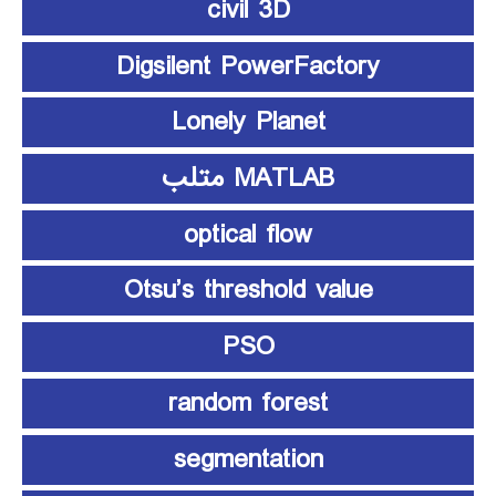
civil 3D
Digsilent PowerFactory
Lonely Planet
MATLAB متلب
optical flow
Otsu’s threshold value
PSO
random forest
segmentation