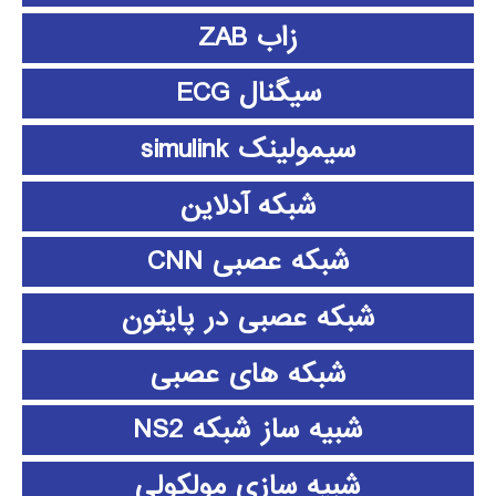
زاب ZAB
سیگنال ECG
سیمولینک simulink
شبکه آدلاین
شبکه عصبی CNN
شبکه عصبی در پایتون
شبکه های عصبی
شبیه ساز شبکه NS2
شبیه سازی مولکولی