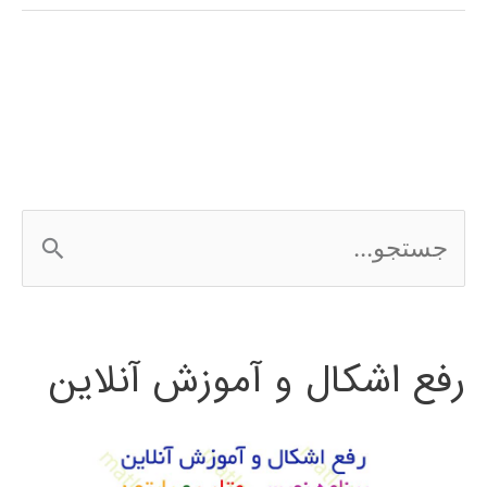
هدوپ
Apache
Hadoop
ج
س
ت
رفع اشکال و آموزش آنلاین
ج
و
ب