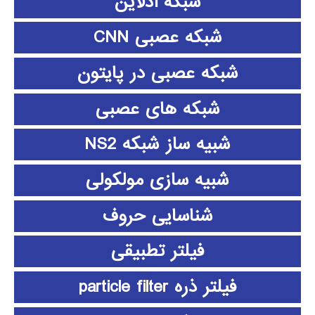
شبکه آدلاین
شبکه عصبی CNN
شبکه عصبی در پایتون
شبکه های عصبی
شبیه ساز شبکه NS2
شبیه سازی مولکولی
شناسایی حروف
فیلتر تطبیقی
فیلتر ذره particle filter