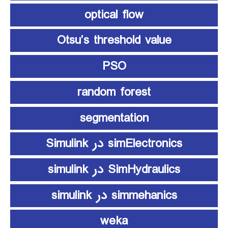
optical flow
Otsu’s threshold value
PSO
random forest
segmentation
simElectronics در Simulink
SimHydraulics در simulink
simmehanics در simulink
weka