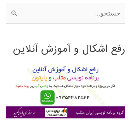
ج
س
ت
رفع اشکال و آموزش آنلاین
ج
و
ب
ر
ا
ی
: