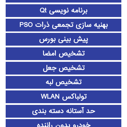
برنامه نویسی Qt
بهنیه سازی تجمعی ذرات PSO
پیش بینی بورس
تشخیص امضا
تشخیص جعل
تشخیص لبه
تولباکس WLAN
حد آستانه دسته بندی
خودرو بدون راننده