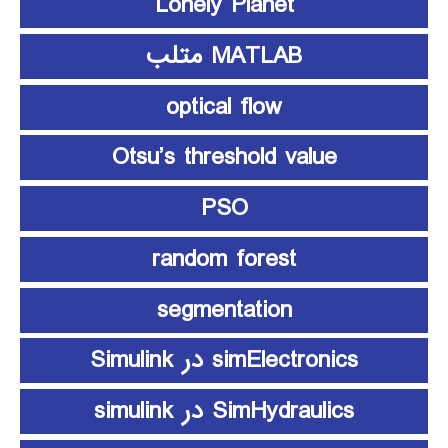
Lonely Planet
MATLAB متلب
optical flow
Otsu’s threshold value
PSO
random forest
segmentation
simElectronics در Simulink
SimHydraulics در simulink