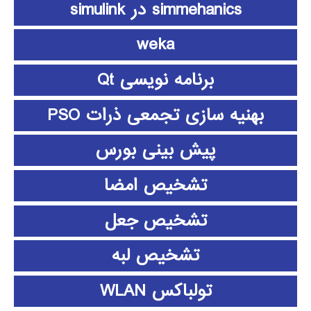
simmehanics در simulink
weka
برنامه نویسی Qt
بهنیه سازی تجمعی ذرات PSO
پیش بینی بورس
تشخیص امضا
تشخیص جعل
تشخیص لبه
تولباکس WLAN