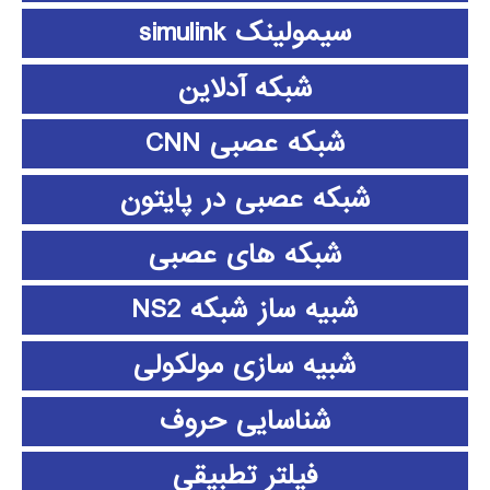
سیمولینک simulink
شبکه آدلاین
شبکه عصبی CNN
شبکه عصبی در پایتون
شبکه های عصبی
شبیه ساز شبکه NS2
شبیه سازی مولکولی
شناسایی حروف
فیلتر تطبیقی