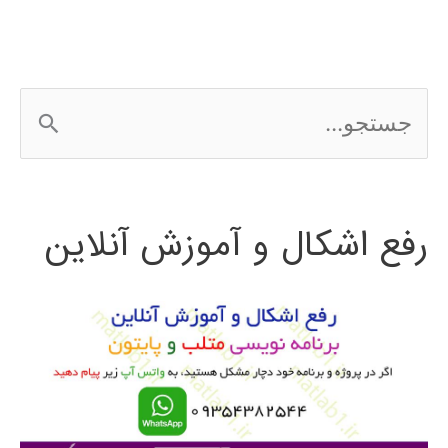
ePLAN
ج
س
ت
رفع اشکال و آموزش آنلاین
ج
و
ب
ر
ا