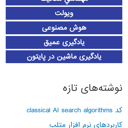
ویولت
هوش مصنوعی
یادگیری عمیق
یادگیری ماشین در پایتون
نوشته‌های تازه
کد classical AI search algorithms
کاربردهای نرم افزار متلب