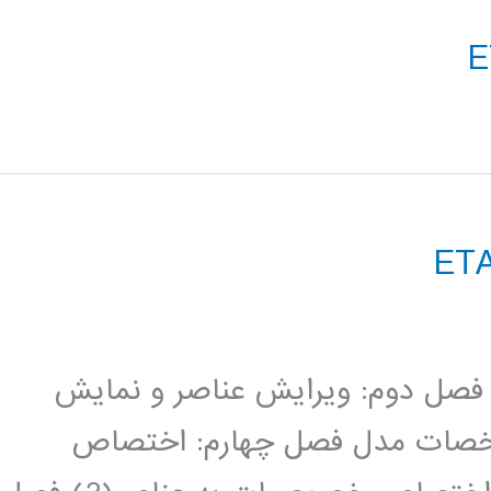
صل اول: تشریح محیط برنامه Etabs فصل دوم: ویرایش عناصر و نمایش
خصات مدل فصل چهارم: اختصاص