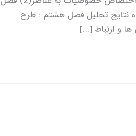
خصوصیات به عناصر(1) فصل پنجم: :اختصاص خصوصیات به عناصر(2) فصل
 نتایج تحلیل فصل هشتم : طرح
ا و ارتباط […]