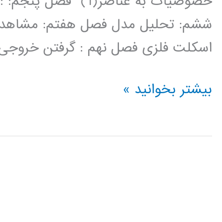
ششم: تحلیل مدل فصل هفتم: مشاهده
اسکلت فلزی فصل نهم : گرفتن خروجی ه
فیلم
بیشتر بخوانید »
آموزش
فارسی
نرم
افزار
ETABS