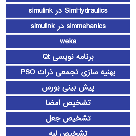
SimHydraulics در simulink
simmehanics در simulink
weka
برنامه نویسی Qt
بهنیه سازی تجمعی ذرات PSO
پیش بینی بورس
تشخیص امضا
تشخیص جعل
تشخیص لبه