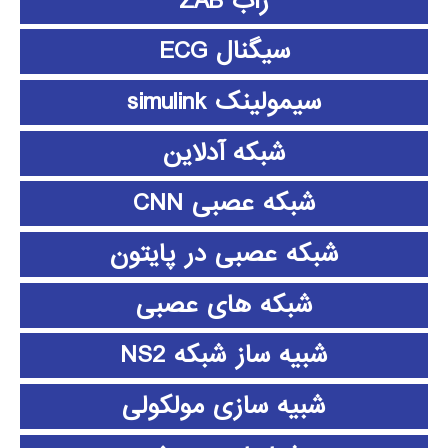
زاب ZAB
سیگنال ECG
سیمولینک simulink
شبکه آدلاین
شبکه عصبی CNN
شبکه عصبی در پایتون
شبکه های عصبی
شبیه ساز شبکه NS2
شبیه سازی مولکولی