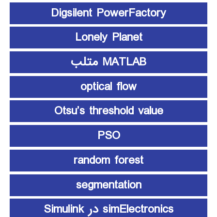
Digsilent PowerFactory
Lonely Planet
MATLAB متلب
optical flow
Otsu’s threshold value
PSO
random forest
segmentation
simElectronics در Simulink