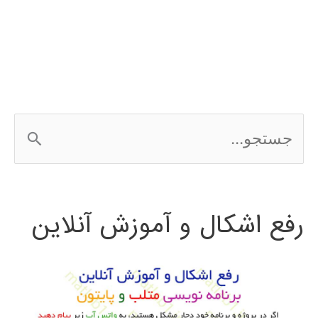
پایتون
ج
س
ت
رفع اشکال و آموزش آنلاین
ج
و
ب