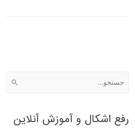
های
فازی
(fuzzy
system)
در
پایتون
ج
س
ت
رفع اشکال و آموزش آنلاین
ج
و