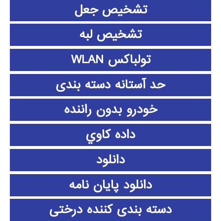
تشخیص جعل
تشخیص لبه
تولباکس WLAN
حد آستانه دسته بندی
خودرو بدون راننده
داده كاوي
دانلود
دانلود پايان نامه
دسته بندی کننده درختی