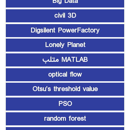
Big Data
civil 3D
Digsilent PowerFactory
Lonely Planet
MATLAB متلب
optical flow
Otsu’s threshold value
PSO
random forest