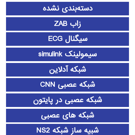
دسته‌بندی نشده
زاب ZAB
سیگنال ECG
سیمولینک simulink
شبکه آدلاین
شبکه عصبی CNN
شبکه عصبی در پایتون
شبکه های عصبی
شبیه ساز شبکه NS2