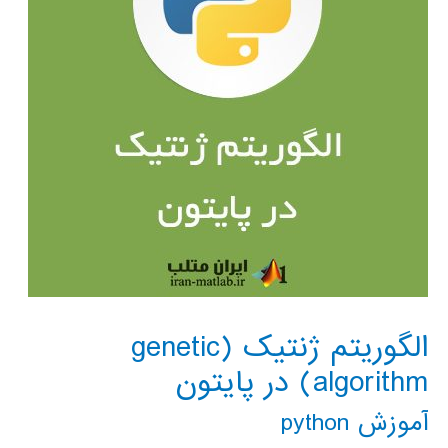
الگوریتم ژنتیک (genetic
algorithm) در پایتون
آموزش python