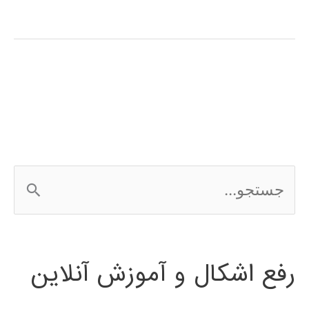
ژنتیک
(genetic
algorithm)
در
پایتون
ج
س
ت
رفع اشکال و آموزش آنلاین
ج
و