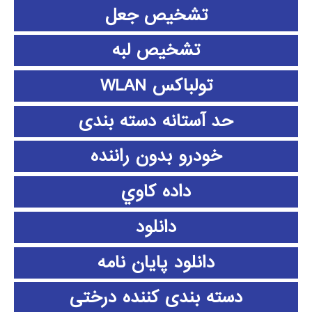
تشخیص جعل
تشخیص لبه
تولباکس WLAN
حد آستانه دسته بندی
خودرو بدون راننده
داده كاوي
دانلود
دانلود پايان نامه
دسته بندی کننده درختی