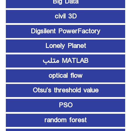
Big Data
civil 3D
Digsilent PowerFactory
Lonely Planet
MATLAB متلب
optical flow
Otsu’s threshold value
PSO
random forest