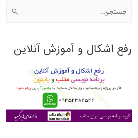
ج
الگوریتم
س
ژنتیک
ت
رفع اشکال و آموزش آنلاین
ج
و
ب
ر
ا
ی
: