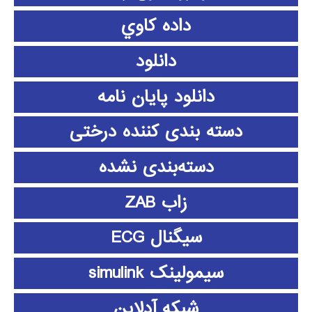
داده كاوي
دانلود
دانلود پايان نامه
دسته بندی کننده درختی
دسته‌بندی نشده
زاب ZAB
سیگنال ECG
سیمولینک simulink
شبکه آدلاین