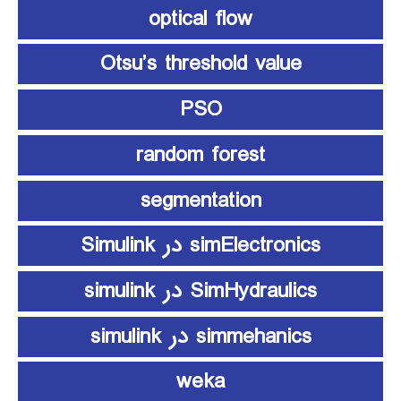
optical flow
Otsu’s threshold value
PSO
random forest
segmentation
simElectronics در Simulink
SimHydraulics در simulink
simmehanics در simulink
weka