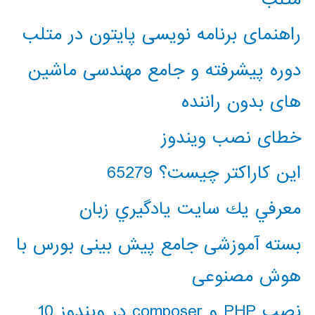
راهنمای برنامه نویسی پایتون در متلب
دوره پیشرفته و جامع مهندسی ماشین
های بدون راننده
خطای نصب ویندوز
این کاراکتر چیست؟ 65279
معرفي يك سايت يادگيري زبان
بسته آموزشی جامع پیش بینی بورس با
هوش مصنوعی
نصب PHP و composer در ویندوز 10