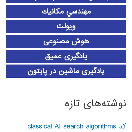
مهندسي مكانيك
ویولت
هوش مصنوعی
یادگیری عمیق
یادگیری ماشین در پایتون
نوشته‌های تازه
کد classical AI search algorithms