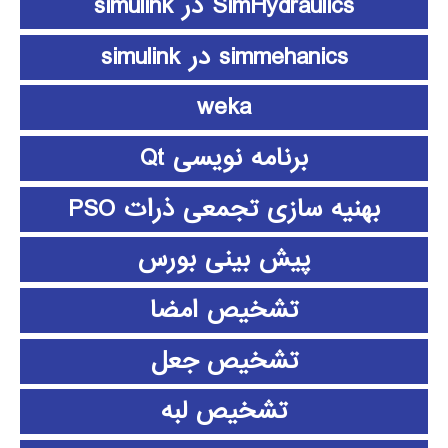
SimHydraulics در simulink
simmehanics در simulink
weka
برنامه نویسی Qt
بهنیه سازی تجمعی ذرات PSO
پیش بینی بورس
تشخیص امضا
تشخیص جعل
تشخیص لبه