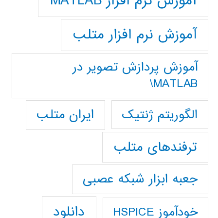
آموزش نرم افزار MATLAB
آموزش نرم افزار متلب
آموزش پردازش تصوير در
MATLAB\
ایران متلب
الگوریتم ژنتیک
ترفندهای متلب
جعبه ابزار شبکه عصبی
دانلود
خودآموز HSPICE