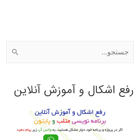
Network
کامپیوتری
ج
س
ت
رفع اشکال و آموزش آنلاین
ج
و
ب
ر