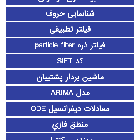
شناسایی حروف
فیلتر تطبیقی
فیلتر ذره particle filter
کد SIFT
ماشین بردار پشتیبان
مدل ARIMA
معادلات دیفرانسیل ODE
منطق فازي