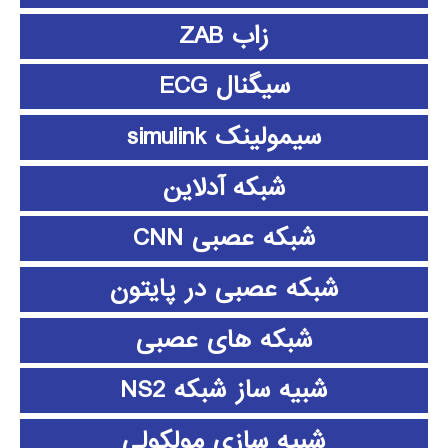
زاب ZAB
سیگنال ECG
سیمولینک simulink
شبکه آدلاین
شبکه عصبی CNN
شبکه عصبی در پایتون
شبکه های عصبی
شبیه ساز شبکه NS2
شبیه سازی مولکولی