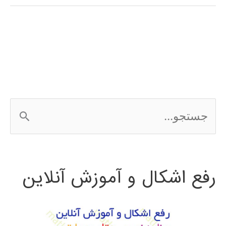
(optimization)
در
پایتون
ج
س
ت
رفع اشکال و آموزش آنلاین
ج
و
ب