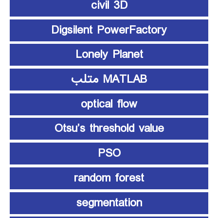
civil 3D
Digsilent PowerFactory
Lonely Planet
MATLAB متلب
optical flow
Otsu’s threshold value
PSO
random forest
segmentation