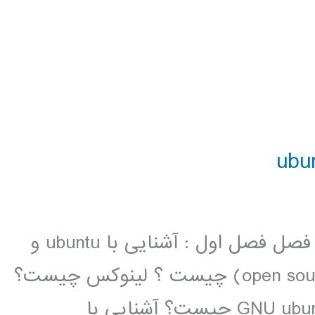
فیلم آموزشی جامع لینوکس ubuntu 16 فصل فصل اول : آشنایی با ubuntu و
نصب و حدف آن نرم افزار متن باز (open source) چیست ؟ لینوکس چیست؟
آشنایی با توزیع های لینوکس پروژه GNU ubuntu چیست؟ آشنایی با