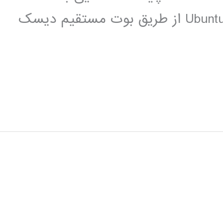
اصطلاخات مورد نیاز در Ubuntu نصب Ubuntu از طریق بوت مستقیم دیسک