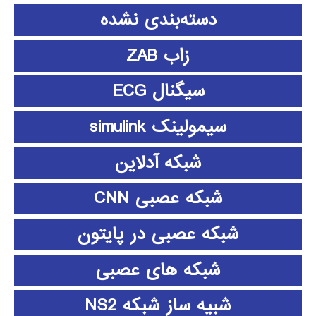
دسته‌بندی نشده
زاب ZAB
سیگنال ECG
سیمولینک simulink
شبکه آدلاین
شبکه عصبی CNN
شبکه عصبی در پایتون
شبکه های عصبی
شبیه ساز شبکه NS2