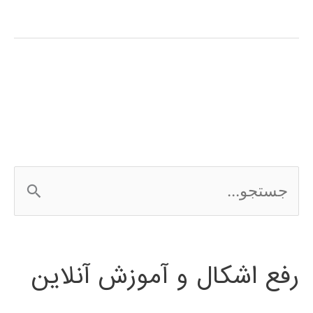
ویولت
(wavelet
transform)
در
پایتون
ج
س
ت
رفع اشکال و آموزش آنلاین
ج
و