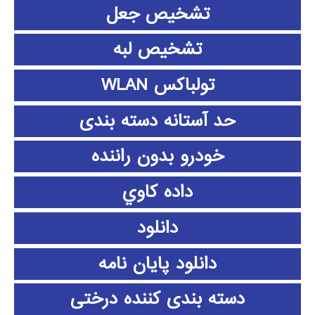
تشخیص جعل
تشخیص لبه
تولباکس WLAN
حد آستانه دسته بندی
خودرو بدون راننده
داده كاوي
دانلود
دانلود پايان نامه
دسته بندی کننده درختی