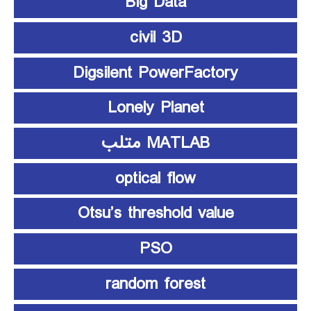
Big Data
civil 3D
Digsilent PowerFactory
Lonely Planet
MATLAB متلب
optical flow
Otsu’s threshold value
PSO
random forest