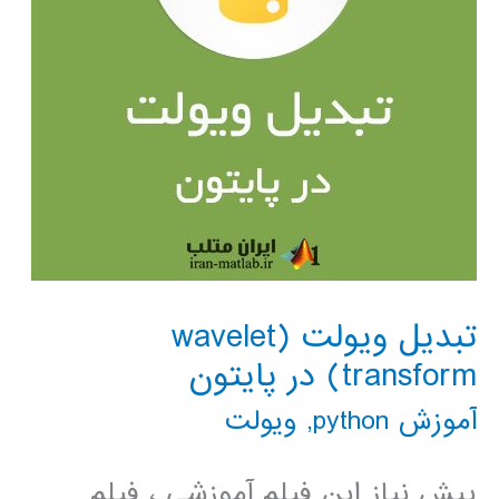
تبدیل ویولت (wavelet
transform) در پایتون
آموزش python
,
ویولت
پیش نیاز این فیلم آموزشی ، فیلم