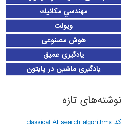
مهندسي مكانيك
ویولت
هوش مصنوعی
یادگیری عمیق
یادگیری ماشین در پایتون
نوشته‌های تازه
کد classical AI search algorithms