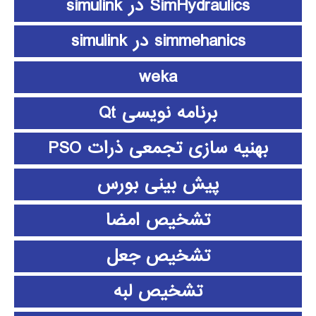
SimHydraulics در simulink
simmehanics در simulink
weka
برنامه نویسی Qt
بهنیه سازی تجمعی ذرات PSO
پیش بینی بورس
تشخیص امضا
تشخیص جعل
تشخیص لبه