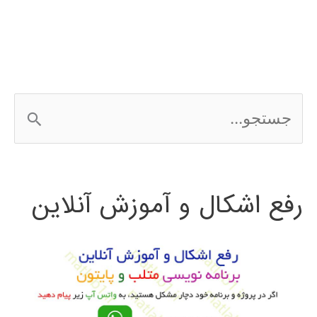
wordpress
ج
س
ت
رفع اشکال و آموزش آنلاین
ج
و
ب
ر