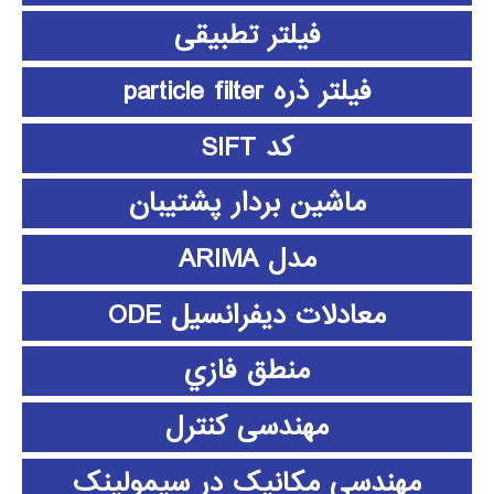
فیلتر تطبیقی
فیلتر ذره particle filter
کد SIFT
ماشین بردار پشتیبان
مدل ARIMA
معادلات دیفرانسیل ODE
منطق فازي
مهندسی کنترل
مهندسی مکانیک در سیمولینک