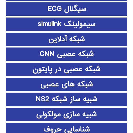
سیگنال ECG
سیمولینک simulink
شبکه آدلاین
شبکه عصبی CNN
شبکه عصبی در پایتون
شبکه های عصبی
شبیه ساز شبکه NS2
شبیه سازی مولکولی
شناسایی حروف