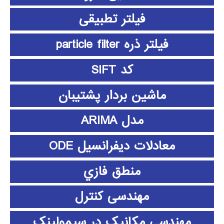
فیلتر تطبیقی
فیلتر ذره particle filter
کد SIFT
ماشین بردار پشتیبان
مدل ARIMA
معادلات دیفرانسیل ODE
منطق فازي
مهندسی کنترل
مهندسی مکانیک در سیمولینک