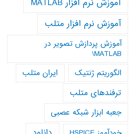
آموزش نرم افزار MATLAB
آموزش نرم افزار متلب
آموزش پردازش تصوير در
MATLAB\
ایران متلب
الگوریتم ژنتیک
ترفندهای متلب
جعبه ابزار شبکه عصبی
دانلود
خودآموز HSPICE