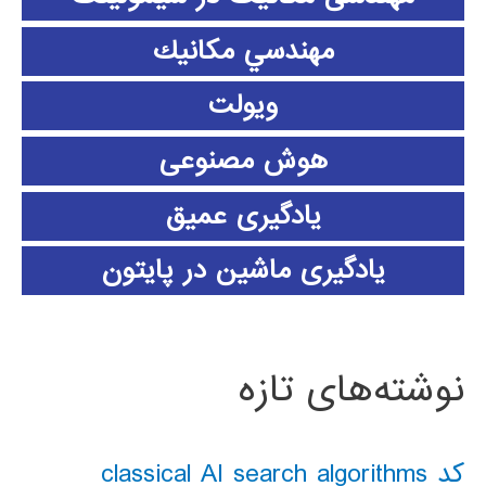
مهندسي مكانيك
ویولت
هوش مصنوعی
یادگیری عمیق
یادگیری ماشین در پایتون
نوشته‌های تازه
کد classical AI search algorithms