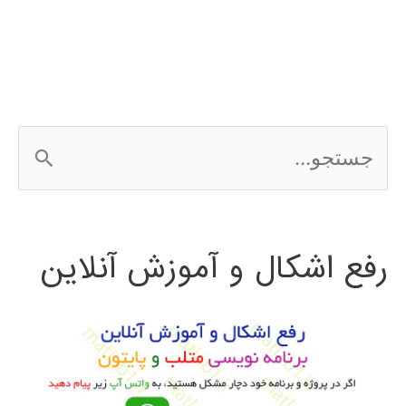
ج
س
ت
رفع اشکال و آموزش آنلاین
ج
و
ب
ر