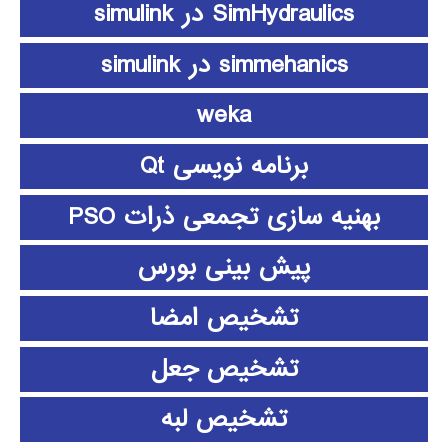
SimHydraulics در simulink
simmehanics در simulink
weka
برنامه نویسی Qt
بهنیه سازی تجمعی ذرات PSO
پیش بینی بورس
تشخیص امضا
تشخیص جعل
تشخیص لبه