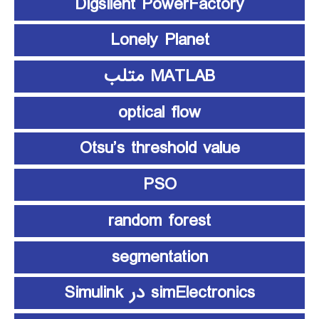
Digsilent PowerFactory
Lonely Planet
MATLAB متلب
optical flow
Otsu’s threshold value
PSO
random forest
segmentation
simElectronics در Simulink