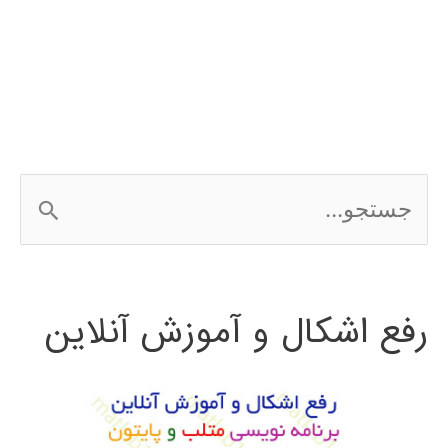
شبکه
عصبی
در
MATLAB
ج
با
س
مثال
ت
رفع اشکال و آموزش آنلاین
ج
و
ب