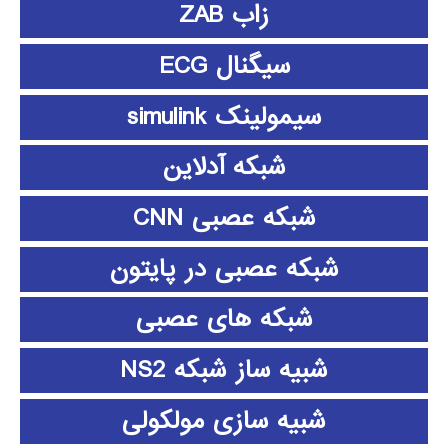
زاب ZAB
سیگنال ECG
سیمولینک simulink
شبکه آدلاین
شبکه عصبی CNN
شبکه عصبی در پایتون
شبکه های عصبی
شبیه ساز شبکه NS2
شبیه سازی مولکولی