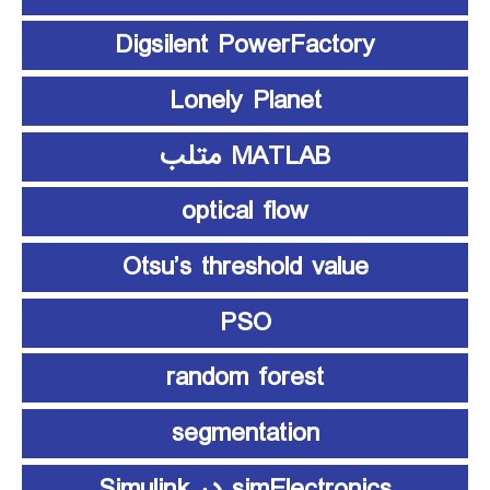
Digsilent PowerFactory
Lonely Planet
MATLAB متلب
optical flow
Otsu’s threshold value
PSO
random forest
segmentation
simElectronics در Simulink