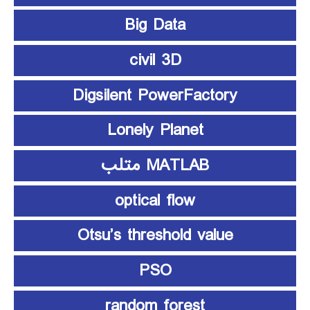
Big Data
civil 3D
Digsilent PowerFactory
Lonely Planet
MATLAB متلب
optical flow
Otsu’s threshold value
PSO
random forest