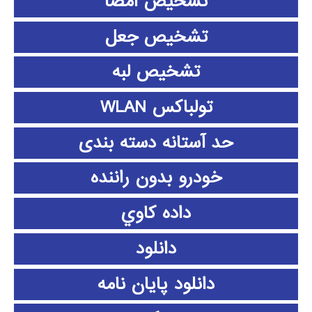
تشخیص امضا
تشخیص جعل
تشخیص لبه
تولباکس WLAN
حد آستانه دسته بندی
خودرو بدون راننده
داده كاوي
دانلود
دانلود پايان نامه