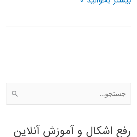
خوشه
بیشتر بخوانید »
بندی
(clustering)
در
پایتون
ج
س
ت
رفع اشکال و آموزش آنلاین
ج