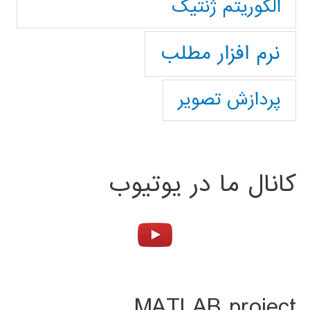
الگوریتم ژنتیک
نرم افزار مطلب
پردازش تصویر
کانال ما در یوتیوب
MATLAB project