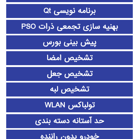
برنامه نویسی Qt
بهنیه سازی تجمعی ذرات PSO
پیش بینی بورس
تشخیص امضا
تشخیص جعل
تشخیص لبه
تولباکس WLAN
حد آستانه دسته بندی
خودرو بدون راننده