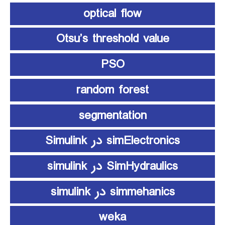
optical flow
Otsu’s threshold value
PSO
random forest
segmentation
simElectronics در Simulink
SimHydraulics در simulink
simmehanics در simulink
weka