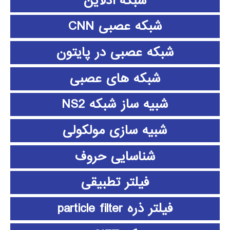
شبکه آدلاین
شبکه عصبی CNN
شبکه عصبی در پایتون
شبکه های عصبی
شبیه ساز شبکه NS2
شبیه سازی مولکولی
شناسایی حروف
فیلتر تطبیقی
فیلتر ذره particle filter