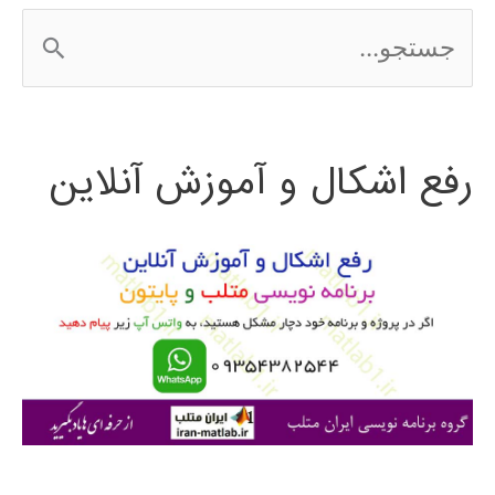
ج
س
ت
رفع اشکال و آموزش آنلاین
ج
و
ب
ر
ا
ی
: