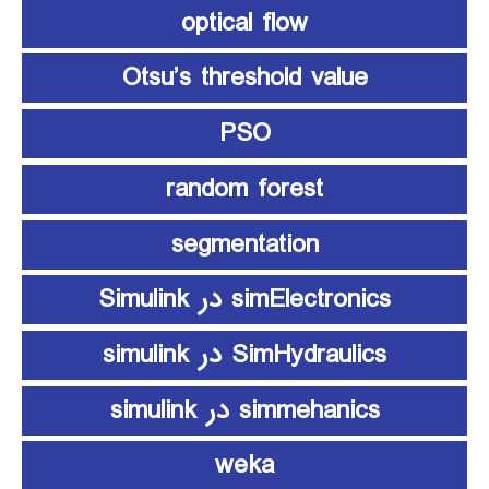
optical flow
Otsu’s threshold value
PSO
random forest
segmentation
simElectronics در Simulink
SimHydraulics در simulink
simmehanics در simulink
weka