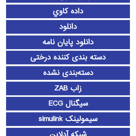
داده كاوي
دانلود
دانلود پايان نامه
دسته بندی کننده درختی
دسته‌بندی نشده
زاب ZAB
سیگنال ECG
سیمولینک simulink
شبکه آدلاین