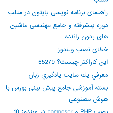
راهنمای برنامه نویسی پایتون در متلب
دوره پیشرفته و جامع مهندسی ماشین
های بدون راننده
خطای نصب ویندوز
این کاراکتر چیست؟ 65279
معرفي يك سايت يادگيري زبان
بسته آموزشی جامع پیش بینی بورس با
هوش مصنوعی
نصب PHP و composer در ویندوز 10