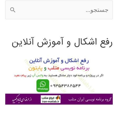
ج
الگوریتم
س
ژنتیک
ت
رفع اشکال و آموزش آنلاین
ج
و
ب
ر
ا
ی
: