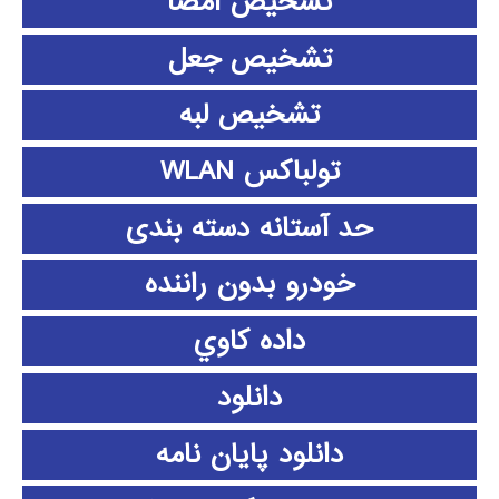
تشخیص امضا
تشخیص جعل
تشخیص لبه
تولباکس WLAN
حد آستانه دسته بندی
خودرو بدون راننده
داده كاوي
دانلود
دانلود پايان نامه