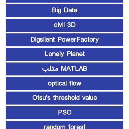
Big Data
civil 3D
Digsilent PowerFactory
Lonely Planet
MATLAB متلب
optical flow
Otsu’s threshold value
PSO
random forest