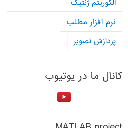
الگوریتم ژنتیک
نرم افزار مطلب
پردازش تصویر
کانال ما در یوتیوب
MATLAB project