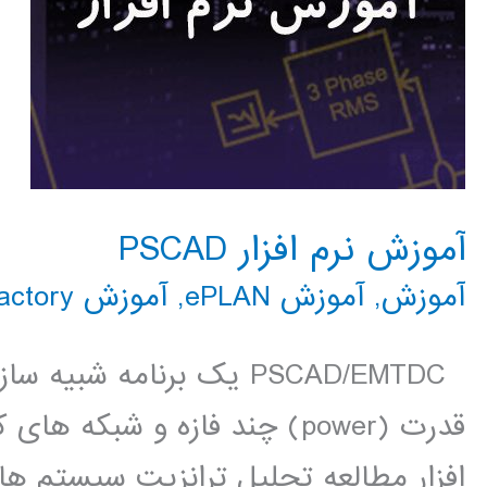
آموزش نرم افزار PSCAD
آموزش
,
آموزش ePLAN
,
آموزش PSCAD
actory
PSCAD/EMTDC یک برنامه ش
قدرت (power) چند فازه و شبک
افزار مطالعه تحلیل ترانزیت سیستم ها