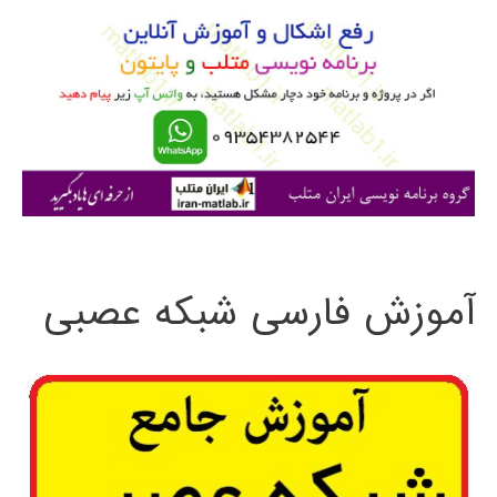
و
ب
ر
ا
ی
:
آموزش فارسی شبکه عصبی