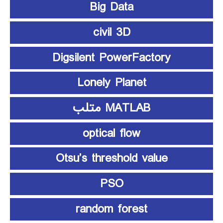
Big Data
civil 3D
Digsilent PowerFactory
Lonely Planet
MATLAB متلب
optical flow
Otsu’s threshold value
PSO
random forest