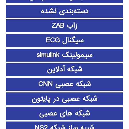
دسته‌بندی نشده
زاب ZAB
سیگنال ECG
سیمولینک simulink
شبکه آدلاین
شبکه عصبی CNN
شبکه عصبی در پایتون
شبکه های عصبی
شبیه ساز شبکه NS2