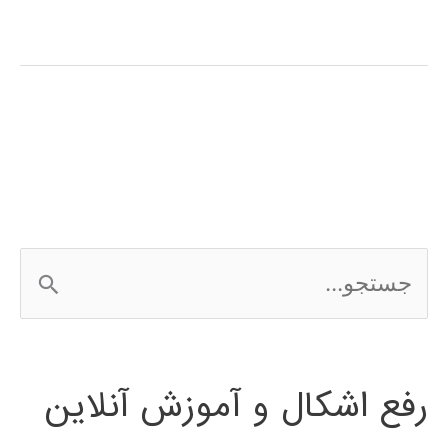
آموزش
فارسی
نرم
افزار
ShowFlow
ج
س
ت
رفع اشکال و آموزش آنلاین
ج