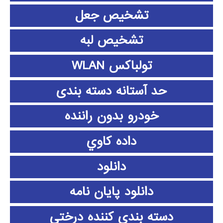
تشخیص جعل
تشخیص لبه
تولباکس WLAN
حد آستانه دسته بندی
خودرو بدون راننده
داده كاوي
دانلود
دانلود پايان نامه
دسته بندی کننده درختی