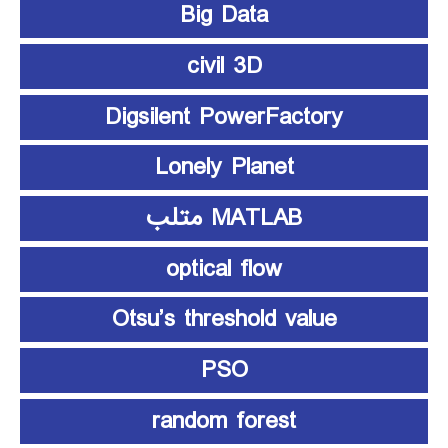
Big Data
civil 3D
Digsilent PowerFactory
Lonely Planet
MATLAB متلب
optical flow
Otsu’s threshold value
PSO
random forest