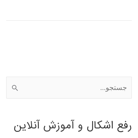
عصبی
ویولت
چیست
؟
ج
س
ت
رفع اشکال و آموزش آنلاین
ج