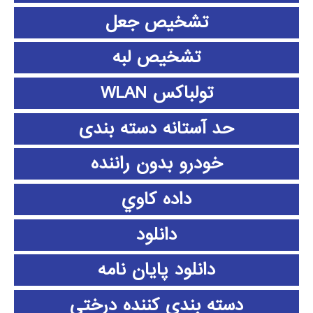
تشخیص جعل
تشخیص لبه
تولباکس WLAN
حد آستانه دسته بندی
خودرو بدون راننده
داده كاوي
دانلود
دانلود پايان نامه
دسته بندی کننده درختی