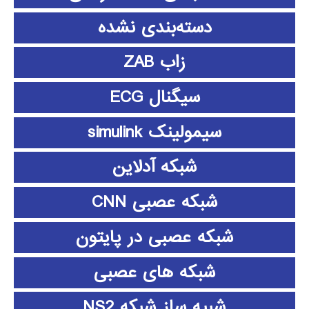
دسته‌بندی نشده
زاب ZAB
سیگنال ECG
سیمولینک simulink
شبکه آدلاین
شبکه عصبی CNN
شبکه عصبی در پایتون
شبکه های عصبی
شبیه ساز شبکه NS2