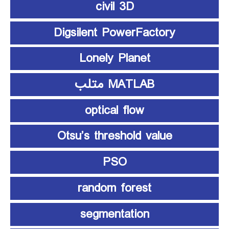
civil 3D
Digsilent PowerFactory
Lonely Planet
MATLAB متلب
optical flow
Otsu’s threshold value
PSO
random forest
segmentation