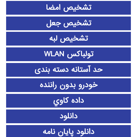
تشخیص امضا
تشخیص جعل
تشخیص لبه
تولباکس WLAN
حد آستانه دسته بندی
خودرو بدون راننده
داده كاوي
دانلود
دانلود پايان نامه