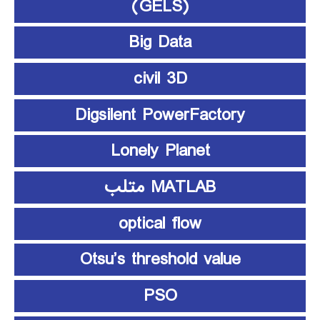
(GELS)
Big Data
civil 3D
Digsilent PowerFactory
Lonely Planet
MATLAB متلب
optical flow
Otsu’s threshold value
PSO