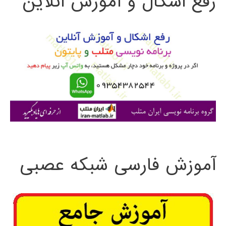
رفع اشکال و آموزش آنلاین
ج
و
ب
ر
ا
ی
:
آموزش فارسی شبکه عصبی