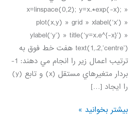
x=linspace(0,2); y=x.*exp(-x); »
plot(x,y) » grid » xlabel(‘x’) »
ylabel(‘y’) » title(‘y=x.e^{-x}’) »
text(1,.2,’centre’) هفت خط فوق به
ترتيب اعمال زير را انجام مي دهند: 1-
بردار متغيرهاي مستقل (x) و تابع (y)
را ايجاد […]
ترسيم
بیشتر بخوانید »
داده