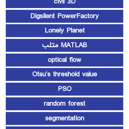
civil 3D
Digsilent PowerFactory
Lonely Planet
MATLAB متلب
optical flow
Otsu’s threshold value
PSO
random forest
segmentation