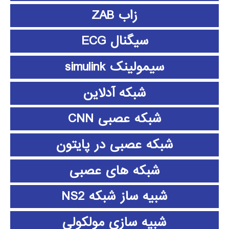
زاب ZAB
سیگنال ECG
سیمولینک simulink
شبکه آدلاین
شبکه عصبی CNN
شبکه عصبی در پایتون
شبکه های عصبی
شبیه ساز شبکه NS2
شبیه سازی مولکولی