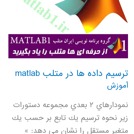
ترسيم داده ها در متلب matlab
آموزش
نمودارهاي ٢ بعدي مجموعه دستورات
زير نحوه ترسيم يك تابع بر حسب يك
متغير مستقل را نشان مي دهد: »