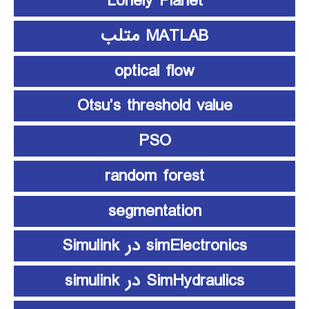
Lonely Planet
MATLAB متلب
optical flow
Otsu’s threshold value
PSO
random forest
segmentation
simElectronics در Simulink
SimHydraulics در simulink