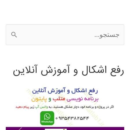
سنگاپور
و
ج
برونئی
س
2016
ت
رفع اشکال و آموزش آنلاین
ج
و
ب
ر
ا