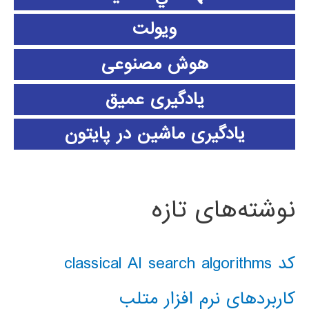
ویولت
هوش مصنوعی
یادگیری عمیق
یادگیری ماشین در پایتون
نوشته‌های تازه
کد classical AI search algorithms
کاربردهای نرم افزار متلب