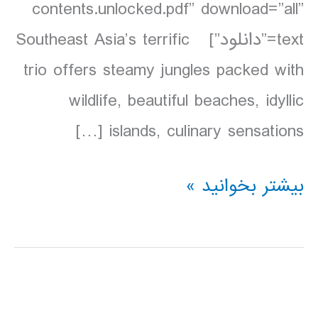
contents.unlocked.pdf” download=”all”
text=”دانلود”] Southeast Asia’s terrific
trio offers steamy jungles packed with
wildlife, beautiful beaches, idyllic
islands, culinary sensations […]
دانلود
بیشتر بخوانید »
کتاب
Lonely
Planet
مالزی،