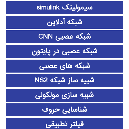
سیمولینک simulink
شبکه آدلاین
شبکه عصبی CNN
شبکه عصبی در پایتون
شبکه های عصبی
شبیه ساز شبکه NS2
شبیه سازی مولکولی
شناسایی حروف
فیلتر تطبیقی