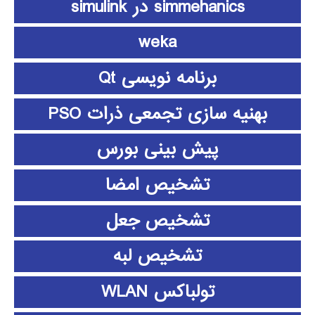
simmehanics در simulink
weka
برنامه نویسی Qt
بهنیه سازی تجمعی ذرات PSO
پیش بینی بورس
تشخیص امضا
تشخیص جعل
تشخیص لبه
تولباکس WLAN