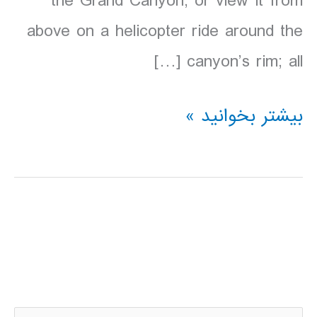
the Grand Canyon, or view it from
above on a helicopter ride around the
canyon’s rim; all […]
دانلود
بیشتر بخوانید »
کتاب
lonely
planet
پارک
ملی
گرند