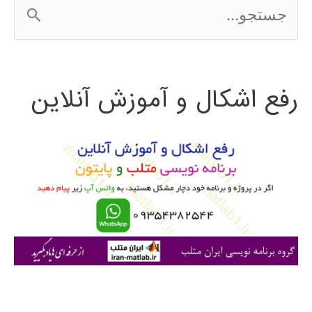
ج
کنیون
س
2016
ت
رفع اشکال و آموزش آنلاین
ج
و
ب
ر
ا
ی
: