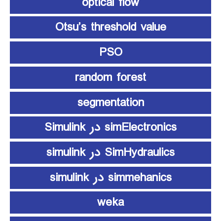
optical flow
Otsu’s threshold value
PSO
random forest
segmentation
simElectronics در Simulink
SimHydraulics در simulink
simmehanics در simulink
weka