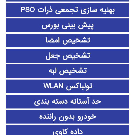
بهنیه سازی تجمعی ذرات PSO
پیش بینی بورس
تشخیص امضا
تشخیص جعل
تشخیص لبه
تولباکس WLAN
حد آستانه دسته بندی
خودرو بدون راننده
داده كاوي