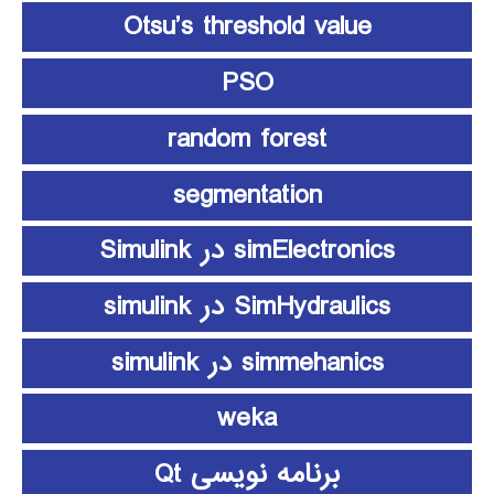
Otsu’s threshold value
PSO
random forest
segmentation
simElectronics در Simulink
SimHydraulics در simulink
simmehanics در simulink
weka
برنامه نویسی Qt