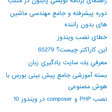
راهنمای برنامه نویسی پایتون در متلب
دوره پیشرفته و جامع مهندسی ماشین
های بدون راننده
خطای نصب ویندوز
این کاراکتر چیست؟ 65279
معرفي يك سايت يادگيري زبان
بسته آموزشی جامع پیش بینی بورس با
هوش مصنوعی
نصب PHP و composer در ویندوز 10