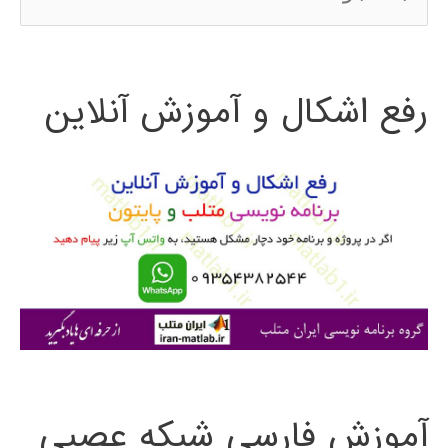
س
ت
رفع اشکال و آموزش آنلاین
ج
و
ب
ر
ا
ی
:
آموزش فارسی شبکه عصبی