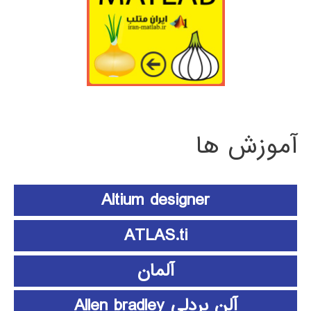
آموزش ها
Altium designer
ATLAS.ti
آلمان
آلن بردلی Allen bradley