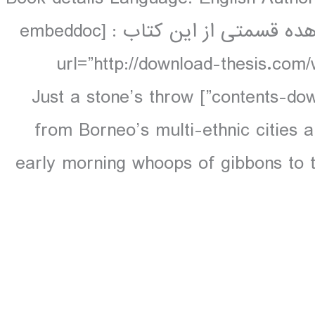
Waters 336 pages, 96 pp colour مشاهده قسمتی از این کتاب : [embeddoc
url=”http://download-thesis.com
contents-download-thesis.com_.pdf” download=”all”] Just a stone’s throw
from Borneo’s multi-ethnic cities a
early morning whoops of gibbons to t