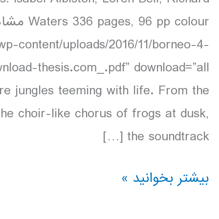
/wp-content/uploads/2016/11/borneo-4-
re jungles teeming with life. From the
he choir-like chorus of frogs at dusk,
the soundtrack […]
دانلود
بیشتر بخوانید »
کتاب