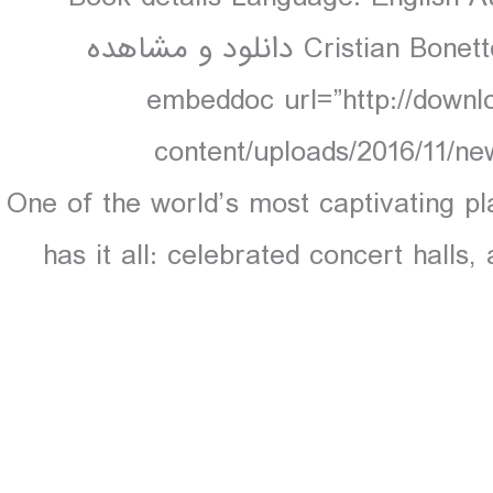
Cristian Bonetto 452 pages, 452 pp colour, 50 maps دانلود و مشاهده
embeddoc url=”http://download-thesi-
content/uploads/2016/11/ne
download=”all”] One of the world’s most captivat
has it all: celebrated concert halls