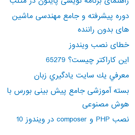
راهنمای برنامه نویسی پایتون در متلب
دوره پیشرفته و جامع مهندسی ماشین
های بدون راننده
خطای نصب ویندوز
این کاراکتر چیست؟ 65279
معرفي يك سايت يادگيري زبان
بسته آموزشی جامع پیش بینی بورس با
هوش مصنوعی
نصب PHP و composer در ویندوز 10