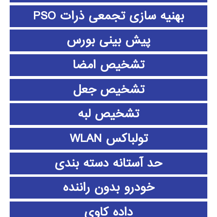
بهنیه سازی تجمعی ذرات PSO
پیش بینی بورس
تشخیص امضا
تشخیص جعل
تشخیص لبه
تولباکس WLAN
حد آستانه دسته بندی
خودرو بدون راننده
داده كاوي