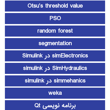
Otsu’s threshold value
PSO
random forest
segmentation
simElectronics در Simulink
SimHydraulics در simulink
simmehanics در simulink
weka
برنامه نویسی Qt