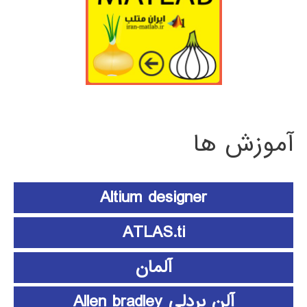
آموزش ها
Altium designer
ATLAS.ti
آلمان
آلن بردلی Allen bradley