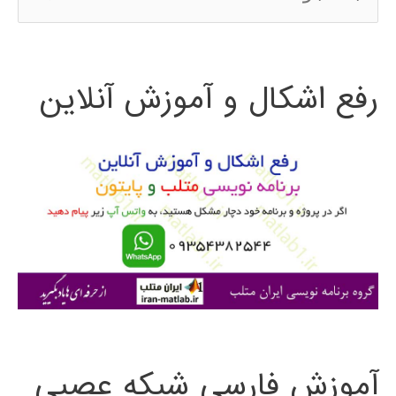
س
ت
رفع اشکال و آموزش آنلاین
ج
و
ب
ر
ا
ی
:
آموزش فارسی شبکه عصبی