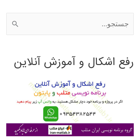
ج
س
ت
رفع اشکال و آموزش آنلاین
ج
و
ب
ر
ا
ی