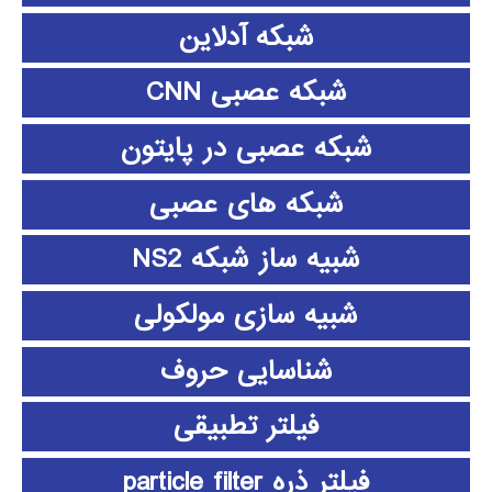
شبکه آدلاین
شبکه عصبی CNN
شبکه عصبی در پایتون
شبکه های عصبی
شبیه ساز شبکه NS2
شبیه سازی مولکولی
شناسایی حروف
فیلتر تطبیقی
فیلتر ذره particle filter