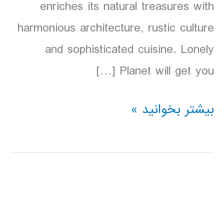
enriches its natural treasures with
harmonious architecture, rustic culture
and sophisticated cuisine. Lonely
Planet will get you […]
دانلود
بیشتر بخوانید »
کتاب
Lonely
Planet
اسلوونی
2016