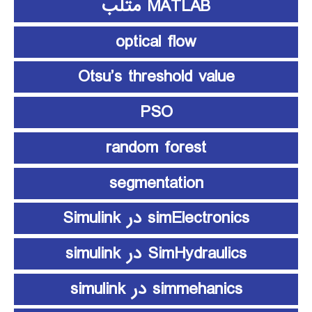
MATLAB متلب
optical flow
Otsu’s threshold value
PSO
random forest
segmentation
simElectronics در Simulink
SimHydraulics در simulink
simmehanics در simulink