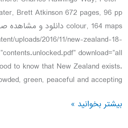
ater, Brett Atkinson 672 pages, 96 pp
ntent/uploads/2016/11/new-zealand-18-
s good to know that New Zealand exists.
wded, green, peaceful and accepting […]
دانلود
بیشتر بخوانید »
کتاب