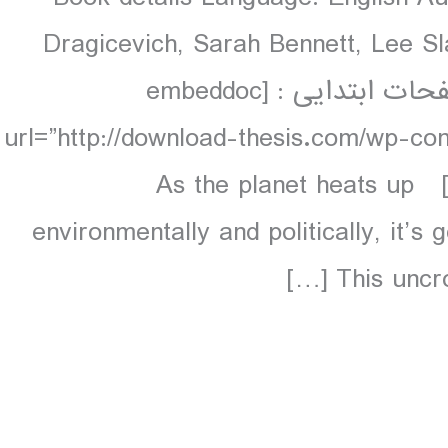
Dragicevich, Sarah Bennett, Lee Sl
colour, 164 maps دانلود و مشاهده صفحات ابتدایی : [embeddoc
url=”http://download-thesis.com/wp-co
contents.unlocked.pdf” download=”all”] As the planet heats up
environmentally and politically, it’
This uncro