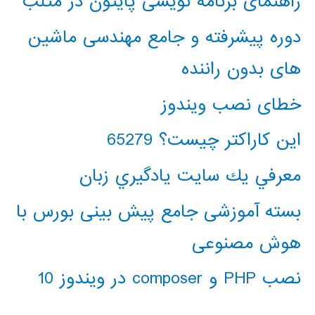
راهنمای برنامه نویسی پایتون در متلب
دوره پیشرفته و جامع مهندسی ماشین
های بدون راننده
خطای نصب ویندوز
این کاراکتر چیست؟ 65279
معرفي يك سايت يادگيري زبان
بسته آموزشی جامع پیش بینی بورس با
هوش مصنوعی
نصب PHP و composer در ویندوز 10