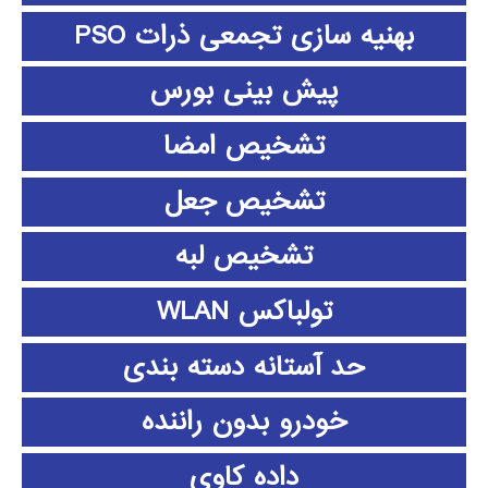
بهنیه سازی تجمعی ذرات PSO
پیش بینی بورس
تشخیص امضا
تشخیص جعل
تشخیص لبه
تولباکس WLAN
حد آستانه دسته بندی
خودرو بدون راننده
داده كاوي