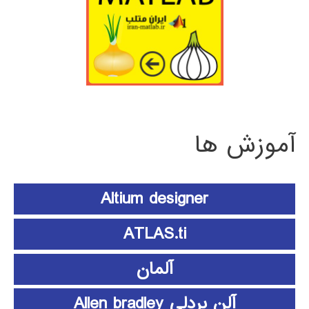
آموزش ها
Altium designer
ATLAS.ti
آلمان
آلن بردلی Allen bradley