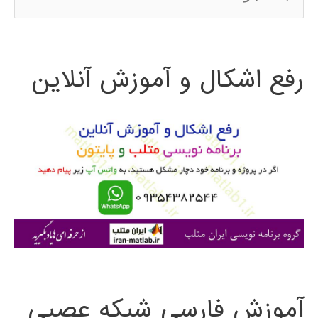
س
ت
رفع اشکال و آموزش آنلاین
ج
و
ب
ر
ا
ی
:
آموزش فارسی شبکه عصبی