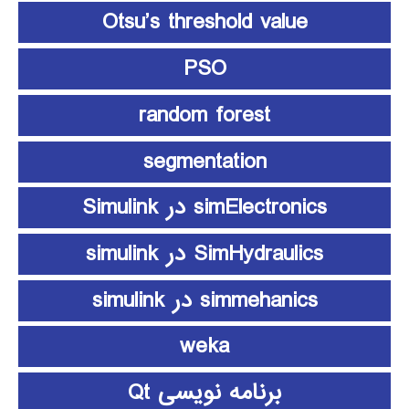
Otsu’s threshold value
PSO
random forest
segmentation
simElectronics در Simulink
SimHydraulics در simulink
simmehanics در simulink
weka
برنامه نویسی Qt