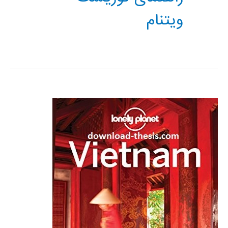
ویتنام