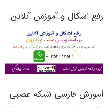
ت
رفع اشکال و آموزش آنلاین
ج
و
ب
ر
ا
ی
:
آموزش فارسی شبکه عصبی