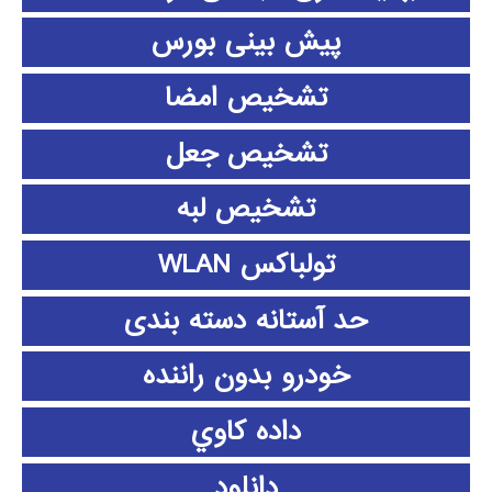
پیش بینی بورس
تشخیص امضا
تشخیص جعل
تشخیص لبه
تولباکس WLAN
حد آستانه دسته بندی
خودرو بدون راننده
داده كاوي
دانلود