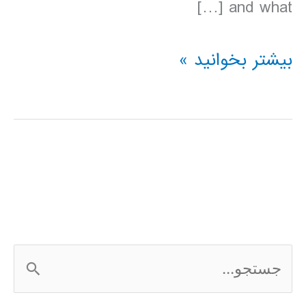
and what […]
دانلود
بیشتر بخوانید »
کتاب
Lonely
Planet
پرو
2016
ج
س