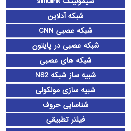
سیمولینک simulink
شبکه آدلاین
شبکه عصبی CNN
شبکه عصبی در پایتون
شبکه های عصبی
شبیه ساز شبکه NS2
شبیه سازی مولکولی
شناسایی حروف
فیلتر تطبیقی