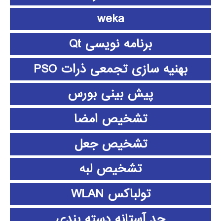
weka
برنامه نویسی Qt
بهنیه سازی تجمعی ذرات PSO
پیش بینی بورس
تشخیص امضا
تشخیص جعل
تشخیص لبه
تولباکس WLAN
حد آستانه دسته بندی