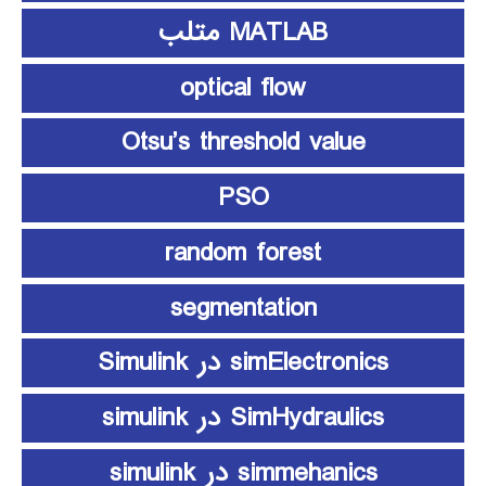
MATLAB متلب
optical flow
Otsu’s threshold value
PSO
random forest
segmentation
simElectronics در Simulink
SimHydraulics در simulink
simmehanics در simulink