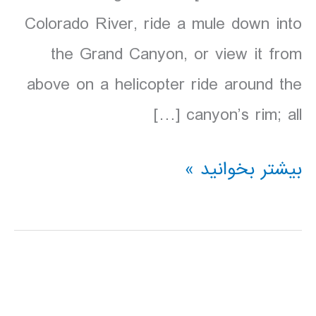
Colorado River, ride a mule down into
the Grand Canyon, or view it from
above on a helicopter ride around the
canyon’s rim; all […]
دانلود
بیشتر بخوانید »
کتاب
lonely
planet
پارک