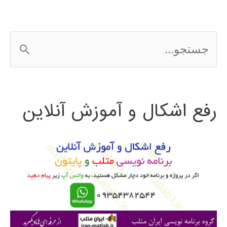
ملی
گرند
ج
کنیون
س
2016
ت
رفع اشکال و آموزش آنلاین
ج
و
ب
ر
ا
ی