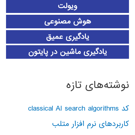
ویولت
هوش مصنوعی
یادگیری عمیق
یادگیری ماشین در پایتون
نوشته‌های تازه
کد classical AI search algorithms
کاربردهای نرم افزار متلب