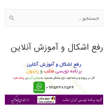
و
ج
برونئی
س
2016
ت
رفع اشکال و آموزش آنلاین
ج
و
ب
ر
ا
ی