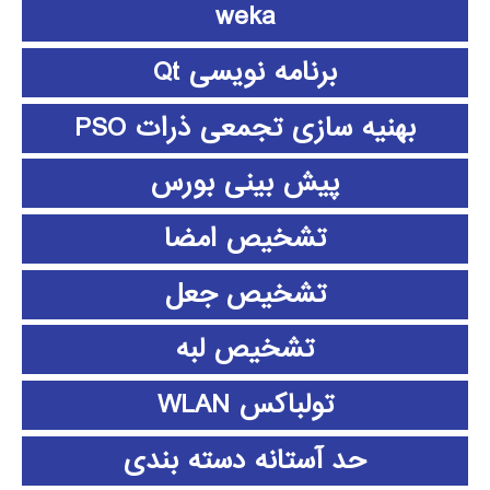
weka
برنامه نویسی Qt
بهنیه سازی تجمعی ذرات PSO
پیش بینی بورس
تشخیص امضا
تشخیص جعل
تشخیص لبه
تولباکس WLAN
حد آستانه دسته بندی