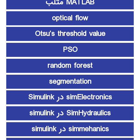
MATLAB متلب
optical flow
Otsu’s threshold value
PSO
random forest
segmentation
simElectronics در Simulink
SimHydraulics در simulink
simmehanics در simulink