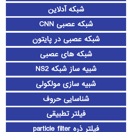
شبکه آدلاین
شبکه عصبی CNN
شبکه عصبی در پایتون
شبکه های عصبی
شبیه ساز شبکه NS2
شبیه سازی مولکولی
شناسایی حروف
فیلتر تطبیقی
فیلتر ذره particle filter