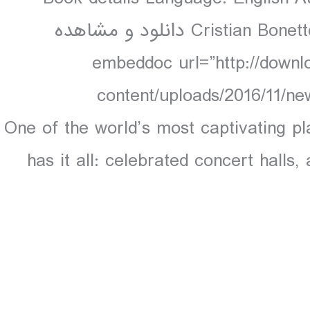
Cristian Bonetto 452 pages, 452 pp colour, 50 maps دانلود و مشاهده
embeddoc url=”http://download-thesi-
content/uploads/2016/11/ne
download=”all”] One of the world’s most captivat
has it all: celebrated concert halls