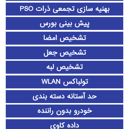
بهنیه سازی تجمعی ذرات PSO
پیش بینی بورس
تشخیص امضا
تشخیص جعل
تشخیص لبه
تولباکس WLAN
حد آستانه دسته بندی
خودرو بدون راننده
داده كاوي