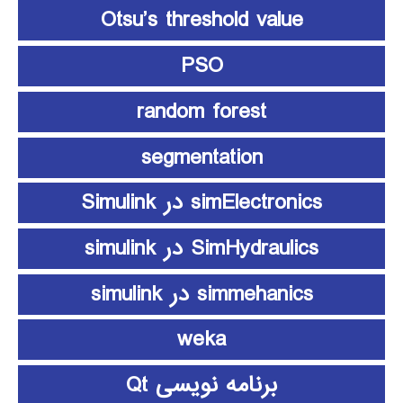
Otsu’s threshold value
PSO
random forest
segmentation
simElectronics در Simulink
SimHydraulics در simulink
simmehanics در simulink
weka
برنامه نویسی Qt