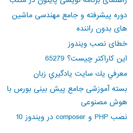
راهنمای برنامه نویسی پایتون در متلب
دوره پیشرفته و جامع مهندسی ماشین
های بدون راننده
خطای نصب ویندوز
این کاراکتر چیست؟ 65279
معرفي يك سايت يادگيري زبان
بسته آموزشی جامع پیش بینی بورس با
هوش مصنوعی
نصب PHP و composer در ویندوز 10