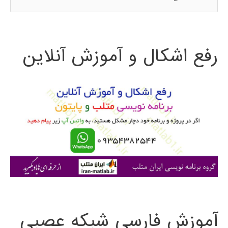
س
ت
رفع اشکال و آموزش آنلاین
ج
و
ب
ر
ا
ی
:
آموزش فارسی شبکه عصبی