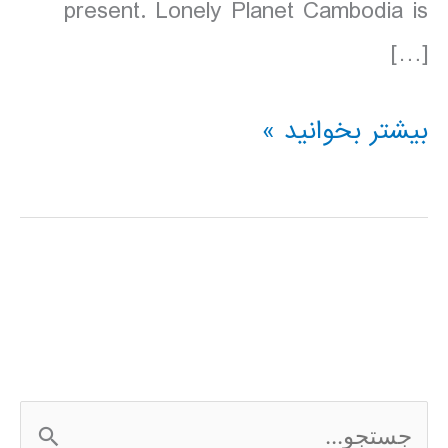
present. Lonely Planet Cambodia is
[…]
دانلود
بیشتر بخوانید »
کتاب
Lonely
Planet
کامبوج
Cambodia
سال
ج
2016