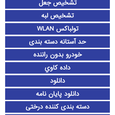
تشخیص جعل
تشخیص لبه
تولباکس WLAN
حد آستانه دسته بندی
خودرو بدون راننده
داده كاوي
دانلود
دانلود پايان نامه
دسته بندی کننده درختی