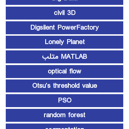
civil 3D
Digsilent PowerFactory
Lonely Planet
MATLAB متلب
optical flow
Otsu’s threshold value
PSO
random forest