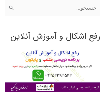
ج
2016
س
ت
رفع اشکال و آموزش آنلاین
ج
و
ب
ر
ا
ی
: