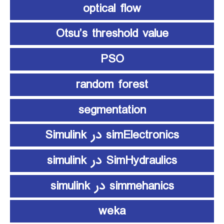
optical flow
Otsu’s threshold value
PSO
random forest
segmentation
simElectronics در Simulink
SimHydraulics در simulink
simmehanics در simulink
weka