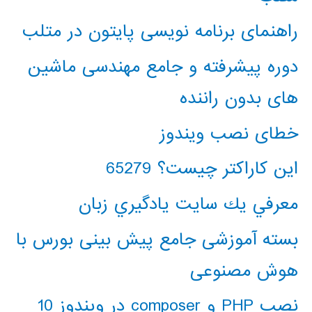
راهنمای برنامه نویسی پایتون در متلب
دوره پیشرفته و جامع مهندسی ماشین
های بدون راننده
خطای نصب ویندوز
این کاراکتر چیست؟ 65279
معرفي يك سايت يادگيري زبان
بسته آموزشی جامع پیش بینی بورس با
هوش مصنوعی
نصب PHP و composer در ویندوز 10