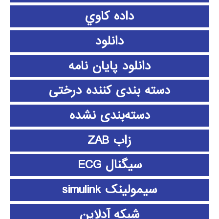
داده كاوي
دانلود
دانلود پايان نامه
دسته بندی کننده درختی
دسته‌بندی نشده
زاب ZAB
سیگنال ECG
سیمولینک simulink
شبکه آدلاین