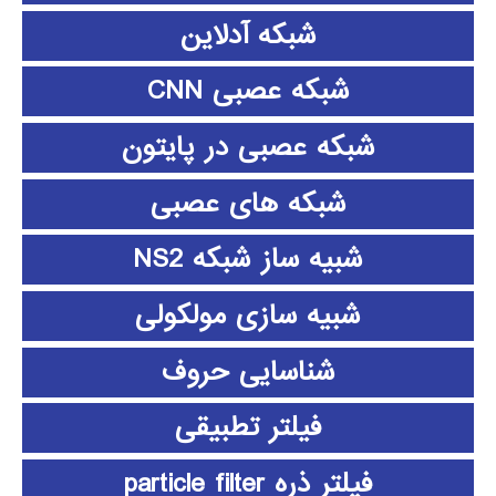
شبکه آدلاین
شبکه عصبی CNN
شبکه عصبی در پایتون
شبکه های عصبی
شبیه ساز شبکه NS2
شبیه سازی مولکولی
شناسایی حروف
فیلتر تطبیقی
فیلتر ذره particle filter