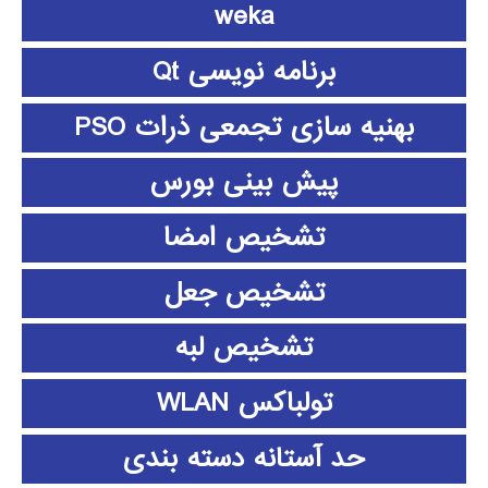
weka
برنامه نویسی Qt
بهنیه سازی تجمعی ذرات PSO
پیش بینی بورس
تشخیص امضا
تشخیص جعل
تشخیص لبه
تولباکس WLAN
حد آستانه دسته بندی