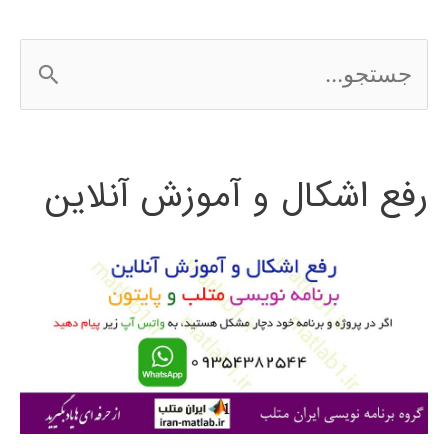
و
ج
برونئی
س
2016
ت
رفع اشکال و آموزش آنلاین
ج
و
ب
ر
ا
ی