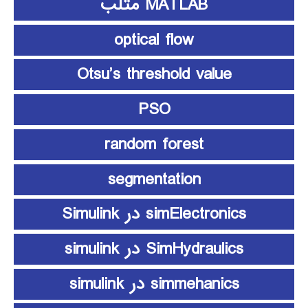
MATLAB متلب
optical flow
Otsu’s threshold value
PSO
random forest
segmentation
simElectronics در Simulink
SimHydraulics در simulink
simmehanics در simulink