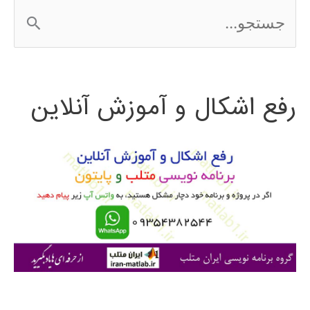
ج
س
ت
رفع اشکال و آموزش آنلاین
ج
و
ب
ر
ا
ی
: