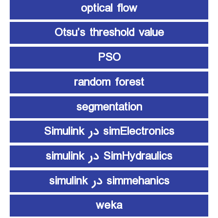
optical flow
Otsu’s threshold value
PSO
random forest
segmentation
simElectronics در Simulink
SimHydraulics در simulink
simmehanics در simulink
weka