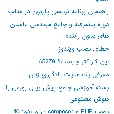
راهنمای برنامه نویسی پایتون در متلب
دوره پیشرفته و جامع مهندسی ماشین
های بدون راننده
خطای نصب ویندوز
این کاراکتر چیست؟ 65279
معرفي يك سايت يادگيري زبان
بسته آموزشی جامع پیش بینی بورس با
هوش مصنوعی
نصب PHP و composer در ویندوز 10