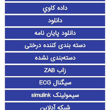
داده كاوي
دانلود
دانلود پايان نامه
دسته بندی کننده درختی
دسته‌بندی نشده
زاب ZAB
سیگنال ECG
سیمولینک simulink
شبکه آدلاین