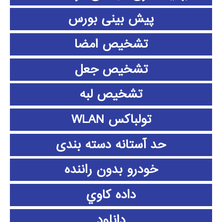
پیش بینی بورس
تشخیص امضا
تشخیص جعل
تشخیص لبه
تولباکس WLAN
حد آستانه دسته بندی
خودرو بدون راننده
داده كاوي
دانلود