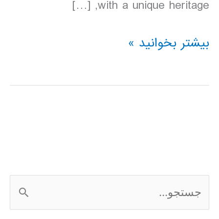
with a unique heritage, […]
دانلود
بیشتر بخوانید »
کتاب
Lonely
Planet
ویتنام
2016
ج
س