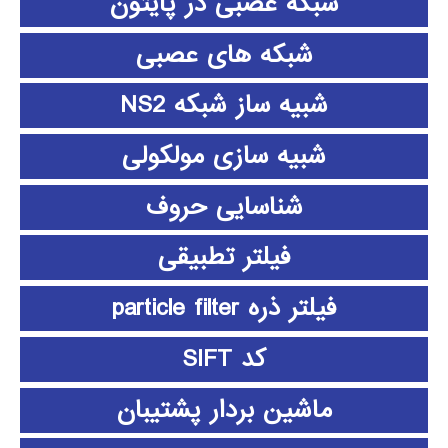
شبکه عصبی در پایتون
شبکه های عصبی
شبیه ساز شبکه NS2
شبیه سازی مولکولی
شناسایی حروف
فیلتر تطبیقی
فیلتر ذره particle filter
کد SIFT
ماشین بردار پشتیبان