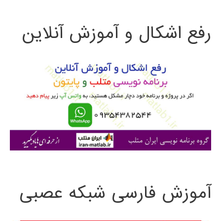
ت
رفع اشکال و آموزش آنلاین
ج
و
ب
ر
ا
ی
:
آموزش فارسی شبکه عصبی