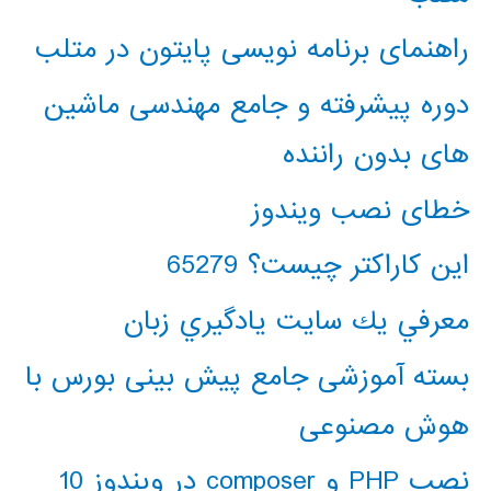
راهنمای برنامه نویسی پایتون در متلب
دوره پیشرفته و جامع مهندسی ماشین
های بدون راننده
خطای نصب ویندوز
این کاراکتر چیست؟ 65279
معرفي يك سايت يادگيري زبان
بسته آموزشی جامع پیش بینی بورس با
هوش مصنوعی
نصب PHP و composer در ویندوز 10