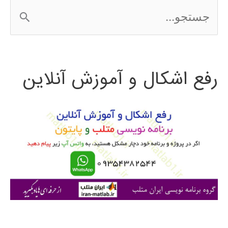
ج
2016
س
ت
رفع اشکال و آموزش آنلاین
ج
و
ب
ر
ا
ی
: