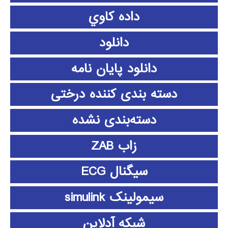
داده كاوي
دانلود
دانلود پايان نامه
دسته بندی کننده درختی
دسته‌بندی نشده
زاب ZAB
سیگنال ECG
سیمولینک simulink
شبکه آدلاین