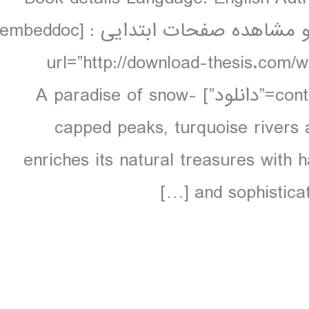
pages, 32 pp colour, 49 maps دانلود و مشاهده صفحات ابتدایی : [embeddoc
url=”http://download-thesis.com/
contents.unlocked.pdf” download=”all” text=”دانلود”] A paradise of snow-
capped peaks, turquoise rivers 
enriches its natural treasures with 
and sophisticat