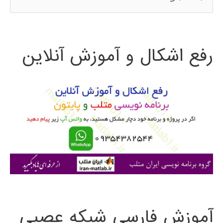
س
ت
رفع اشکال و آموزش آنلاین
ج
و
ب
ر
ا
ی
:
آموزش فارسی شبکه عصبی