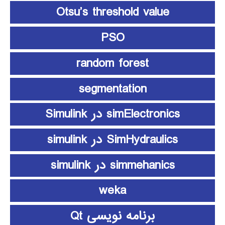
Otsu’s threshold value
PSO
random forest
segmentation
simElectronics در Simulink
SimHydraulics در simulink
simmehanics در simulink
weka
برنامه نویسی Qt