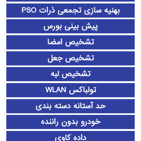
بهنیه سازی تجمعی ذرات PSO
پیش بینی بورس
تشخیص امضا
تشخیص جعل
تشخیص لبه
تولباکس WLAN
حد آستانه دسته بندی
خودرو بدون راننده
داده كاوي