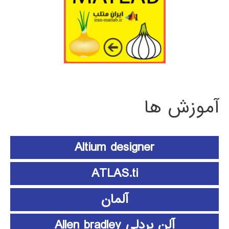
آموزش ها
Altium designer
ATLAS.ti
آلمان
آلن بردلی Allen bradley