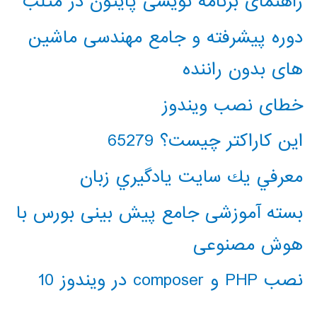
راهنمای برنامه نویسی پایتون در متلب
دوره پیشرفته و جامع مهندسی ماشین
های بدون راننده
خطای نصب ویندوز
این کاراکتر چیست؟ 65279
معرفي يك سايت يادگيري زبان
بسته آموزشی جامع پیش بینی بورس با
هوش مصنوعی
نصب PHP و composer در ویندوز 10