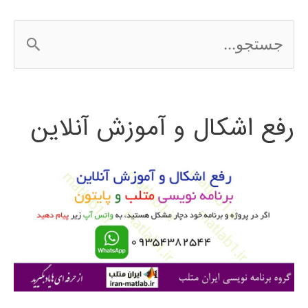
سال
ج
2016
س
ت
رفع اشکال و آموزش آنلاین
ج
و
ب
ر
ا
ی