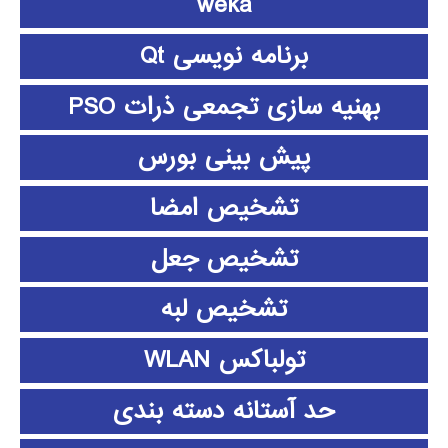
weka
برنامه نویسی Qt
بهنیه سازی تجمعی ذرات PSO
پیش بینی بورس
تشخیص امضا
تشخیص جعل
تشخیص لبه
تولباکس WLAN
حد آستانه دسته بندی