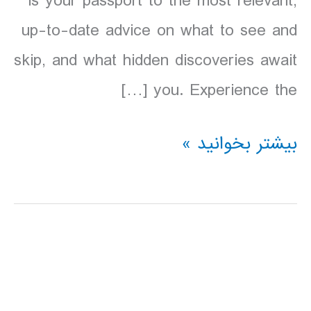
is your passport to the most relevant,
up-to-date advice on what to see and
skip, and what hidden discoveries await
you. Experience the […]
دانلود
بیشتر بخوانید »
کتاب
آرژانتین
Lonely
Planet
Argentina