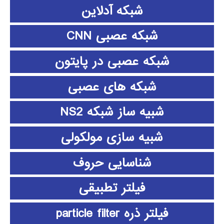
شبکه آدلاین
شبکه عصبی CNN
شبکه عصبی در پایتون
شبکه های عصبی
شبیه ساز شبکه NS2
شبیه سازی مولکولی
شناسایی حروف
فیلتر تطبیقی
فیلتر ذره particle filter