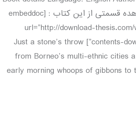
Waters 336 pages, 96 pp colour مشاهده قسمتی از این کتاب : [embeddoc
url=”http://download-thesis.com
contents-download-thesis.com_.pdf” download=”all”] Just a stone’s throw
from Borneo’s multi-ethnic cities a
early morning whoops of gibbons to t