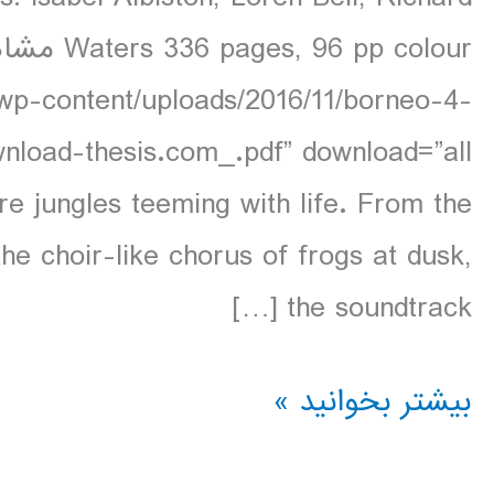
/wp-content/uploads/2016/11/borneo-4-
re jungles teeming with life. From the
he choir-like chorus of frogs at dusk,
the soundtrack […]
دانلود
بیشتر بخوانید »
کتاب